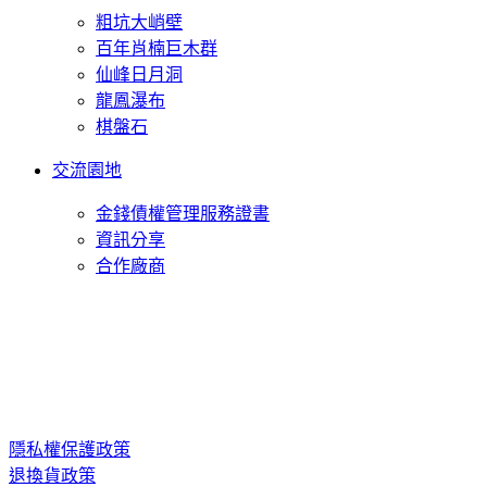
粗坑大峭壁
百年肖楠巨木群
仙峰日月洞
龍鳳瀑布
棋盤石
交流園地
金錢債權管理服務證書
資訊分享
合作廠商
隱私權保護政策
退換貨政策