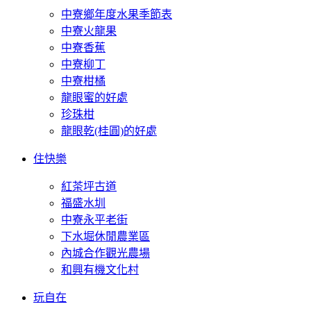
中寮鄉年度水果季節表
中寮火龍果
中寮香蕉
中寮柳丁
中寮柑橘
龍眼蜜的好處
珍珠柑
龍眼乾(桂圓)的好處
住快樂
紅茶坪古道
福盛水圳
中寮永平老街
下水堀休閒農業區
內城合作觀光農場
和興有機文化村
玩自在