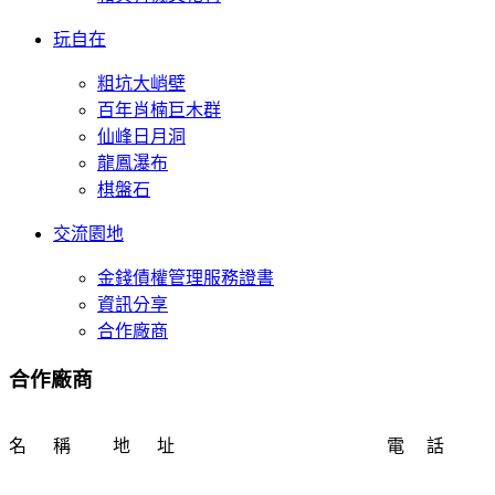
玩自在
粗坑大峭壁
百年肖楠巨木群
仙峰日月洞
龍鳳瀑布
棋盤石
交流園地
金錢債權管理服務證書
資訊分享
合作廠商
合作廠商
名 稱
地 址
電 話