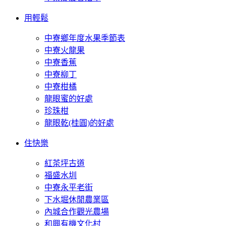
用輕鬆
中寮鄉年度水果季節表
中寮火龍果
中寮香蕉
中寮柳丁
中寮柑橘
龍眼蜜的好處
珍珠柑
龍眼乾(桂圓)的好處
住快樂
紅茶坪古道
福盛水圳
中寮永平老街
下水堀休閒農業區
內城合作觀光農場
和興有機文化村