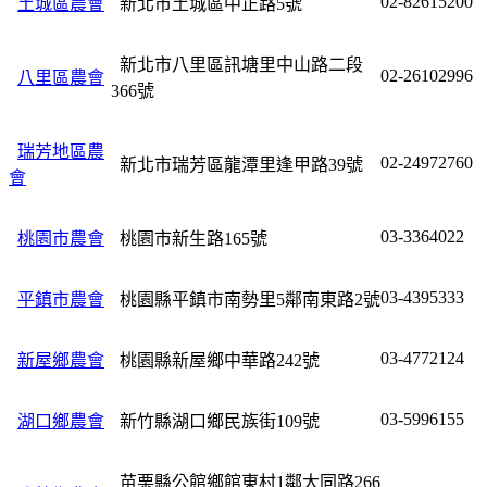
02-82615200
土城區農會
新北市土城區中正路5號
新北市八里區訊塘里中山路二段
02-26102996
八里區農會
366號
瑞芳地區農
02-24972760
新北市瑞芳區龍潭里逢甲路39號
會
03-3364022
桃園市農會
桃園市新生路165號
03-4395333
平鎮市農會
桃園縣平鎮市南勢里5鄰南東路2號
03-4772124
新屋鄉農會
桃園縣新屋鄉中華路242號
03-5996155
湖口鄉農會
新竹縣湖口鄉民族街109號
苗栗縣公館鄉館東村1鄰大同路266