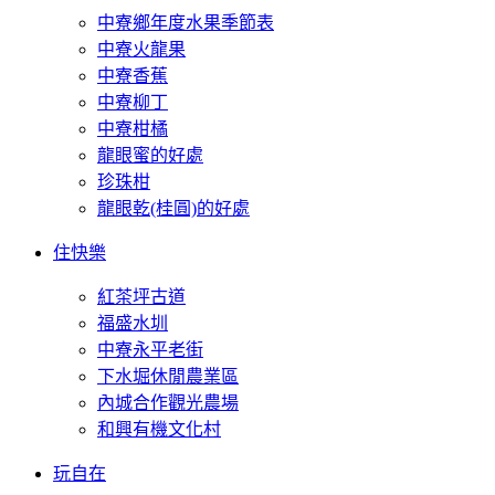
中寮鄉年度水果季節表
中寮火龍果
中寮香蕉
中寮柳丁
中寮柑橘
龍眼蜜的好處
珍珠柑
龍眼乾(桂圓)的好處
住快樂
紅茶坪古道
福盛水圳
中寮永平老街
下水堀休閒農業區
內城合作觀光農場
和興有機文化村
玩自在