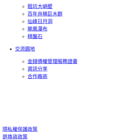
粗坑大峭壁
百年肖楠巨木群
仙峰日月洞
龍鳳瀑布
棋盤石
交流園地
金錢債權管理服務證書
資訊分享
合作廠商
隱私權保護政策
退換貨政策