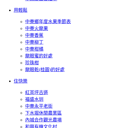
用輕鬆
中寮鄉年度水果季節表
中寮火龍果
中寮香蕉
中寮柳丁
中寮柑橘
龍眼蜜的好處
珍珠柑
龍眼乾(桂圓)的好處
住快樂
紅茶坪古道
福盛水圳
中寮永平老街
下水堀休閒農業區
內城合作觀光農場
和興有機文化村