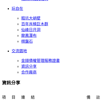
玩自在
粗坑大峭壁
百年肖楠巨木群
仙峰日月洞
龍鳳瀑布
棋盤石
交流園地
金錢債權管理服務證書
資訊分享
合作廠商
資訊分享
項 目
連 結
備 註