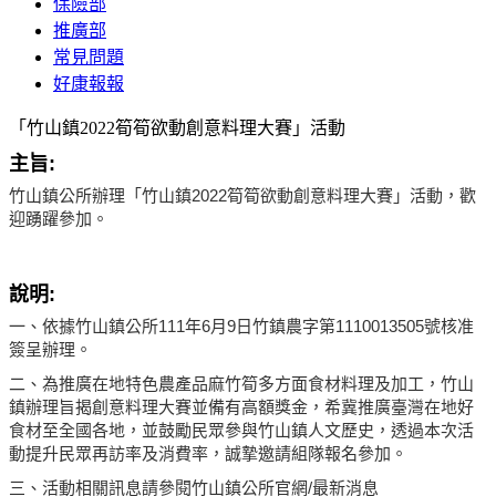
保險部
推廣部
常見問題
好康報報
「竹山鎮2022筍筍欲動創意料理大賽」活動
主旨:
竹山鎮公所辦理「竹山鎮2022筍筍欲動創意料理大賽」活動，歡
迎踴躍參加。
說明:
一、依據竹山鎮公所111年6月9日竹鎮農字第1110013505號核准
簽呈辦理。
二、為推廣在地特色農產品麻竹筍多方面食材料理及加工，竹山
鎮辦理旨揭創意料理大賽並備有高額獎金，希冀推廣臺灣在地好
食材至全國各地，並鼓勵民眾參與竹山鎮人文歷史，透過本次活
動提升民眾再訪率及消費率，誠摯邀請組隊報名參加。
三、活動相關訊息請參閱竹山鎮公所官網/最新消息